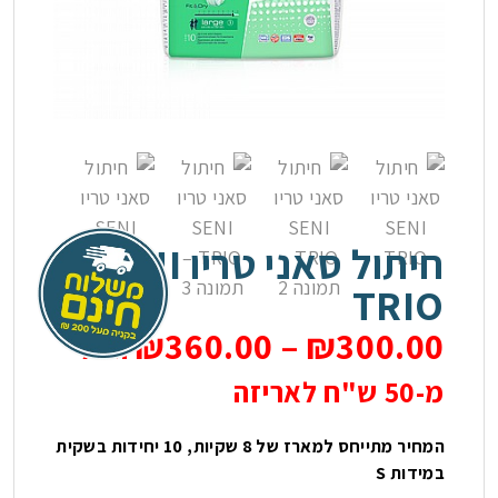
בלוג
צור קשר
חיתולים למבוגרים
תחתונים סופגים
חיתול סאני טריו SENI
פדים
TRIO
מגבונים
₪
360.00
–
₪
300.00
החל
מוצרים נלווים
מ-50 ש"ח לאריזה
המחיר מתייחס למארז של 8 שקיות, 10 יחידות בשקית
במידות S