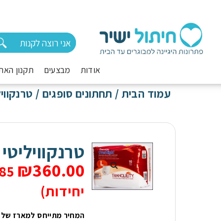
אודות
מבצעים
תקנון האת
עמוד הבית
/
תחתונים סופגים
/ טרנקוויל
טרנקוויליטי
₪
360.00
יחידות)
המחיר מתייחס למארז של 4 שקיות, 18 יחידות בשקית במידה M.