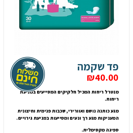
בלוג
צור קשר
חיתולים למבוגרים
תחתונים סופגים
פד שקמה
פדים
₪
40.00
מגבונים
מנטרל ריחות המכיל חלקיקים המסייעים במניעת
ריחות.
מוצרים נלווים
מגע כותנה נושם ואוורירי, שכבות פנימית וחיצונית
המעניקות מגע רך ונעים ומסייעות במניעת גירויים.
ספיגה מקסימלית.